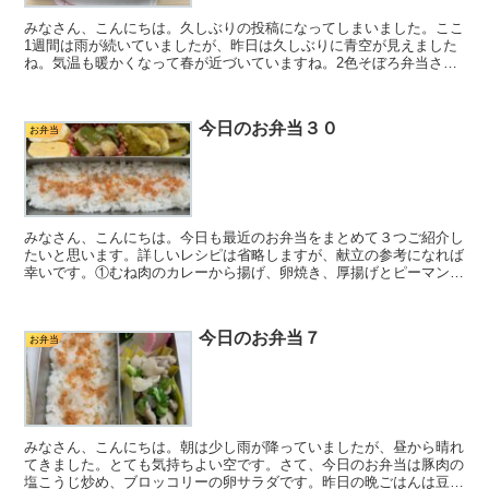
みなさん、こんにちは。久しぶりの投稿になってしまいました。ここ
1週間は雨が続いていましたが、昨日は久しぶりに青空が見えました
ね。気温も暖かくなって春が近づいていますね。2色そぼろ弁当さ
て、今日のお弁当をご紹介します。初めてそぼろ弁当にしまし...
今日のお弁当３０
お弁当
みなさん、こんにちは。今日も最近のお弁当をまとめて３つご紹介し
たいと思います。詳しいレシピは省略しますが、献立の参考になれば
幸いです。①むね肉のカレーから揚げ、卵焼き、厚揚げとピーマンの
ごまみそ炒めむね肉は、一口大に切って、塩こうじ、カレー...
今日のお弁当７
お弁当
みなさん、こんにちは。朝は少し雨が降っていましたが、昼から晴れ
てきました。とても気持ちよい空です。さて、今日のお弁当は豚肉の
塩こうじ炒め、ブロッコリーの卵サラダです。昨日の晩ごはんは豆乳