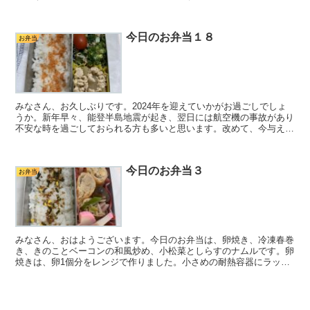
鍋にしたので、お弁当用のおかずは、寝る前に仕込みだけし...
今日のお弁当１８
お弁当
みなさん、お久しぶりです。2024年を迎えていかがお過ごしでしょ
うか。新年早々、能登半島地震が起き、翌日には航空機の事故があり
不安な時を過ごしておられる方も多いと思います。改めて、今与えら
れている環境、安心して寝られる場所があり、家族とごは...
今日のお弁当３
お弁当
みなさん、おはようございます。今日のお弁当は、卵焼き、冷凍春巻
き、きのことベーコンの和風炒め、小松菜としらすのナムルです。卵
焼きは、卵1個分をレンジで作りました。小さめの耐熱容器にラップ
を敷いて卵を溶きます。500Wで20秒ずつ様子を見なが...