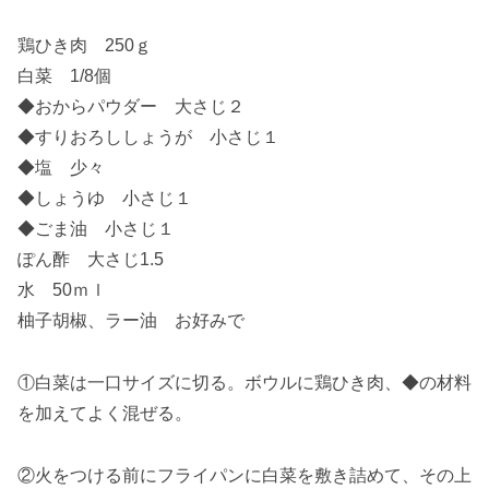
鶏ひき肉 250ｇ
白菜 1/8個
◆おからパウダー 大さじ２
◆すりおろししょうが 小さじ１
◆塩 少々
◆しょうゆ 小さじ１
◆ごま油 小さじ１
ぽん酢 大さじ1.5
水 50ｍｌ
柚子胡椒、ラー油 お好みで
①白菜は一口サイズに切る。ボウルに鶏ひき肉、◆の材料
を加えてよく混ぜる。
②火をつける前にフライパンに白菜を敷き詰めて、その上