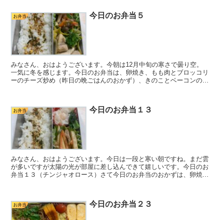
今日のお弁当５
お弁当
みなさん、おはようございます。今朝は12月中旬の寒さで曇り空。
一気に冬を感じます。今日のお弁当は、卵焼き、もも肉とブロッコリ
ーのチーズ炒め（昨日の晩ごはんのおかず）、きのことベーコンの和
風炒めです。昨日は、おかず1品と佃煮で簡単に済ませたの...
今日のお弁当１３
お弁当
みなさん、おはようございます。今日は一段と寒い朝ですね。まだ雲
が多いですが太陽の光が部屋に差し込んできて嬉しいです。今日のお
弁当１３（チンジャオロース）さて今日のお弁当のおかずは、卵焼
き、チンジャオロース、小松菜としらすのナムル、冷凍エビシ...
今日のお弁当２３
お弁当