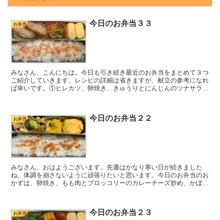
今日のお弁当３３
お弁当
みなさん、こんにちは。今日も引き続き最近のお弁当をまとめて３つ
ご紹介していきます。レシピの詳細は省きますが、献立の参考になれ
ば幸いです。①ヒレカツ、卵焼き、きゅうりとにんじんのツナサラダ
メインのヒレカツは市販の冷凍食品です。このヒレカツはお...
今日のお弁当２２
お弁当
みなさん、おはようございます。先週はかなり寒い日が続きました
ね。体調を崩さないように頑張りたいと思います。今日のお弁当のお
かずは、卵焼き、もも肉とブロッコリーのカレーチーズ炒め、かぼち
ゃサラダです。昨日の夜、晩ごはん（鶏団子鍋）と同時進行で...
今日のお弁当２３
お弁当