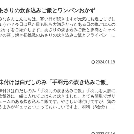
あさりの炊き込みご飯とワンパンおかず
みなさんこんにちは。寒い日が続きますが元気にお過ごしでし
ょうか？今日は見た目も味も大満足だったある日の晩ごはんの
おかずをご紹介します。あさりの炊き込みご飯と豚肉とキャベ
ツの蒸し焼き初挑戦のあさりの炊き込みご飯とフライパン一つ
でお手軽にできる...
2024.01.18
味付けは白だしのみ「手羽元の炊き込みご飯」
味付けは白だしのみ「手羽元の炊き込みご飯」手羽元を大胆に
炊飯器に一緒に入れてごはんと炊きました。とても簡単でボリ
ュームのある炊き込みご飯です。やさしい味付けですが、鶏の
うまみがギュッとつまっておいしいですよ。材料（3合分）
米 3合手羽元 8...
2023.07.14